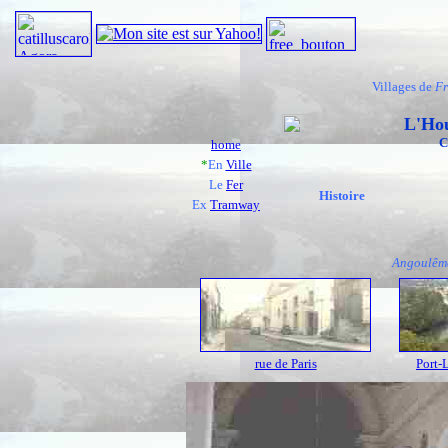
Villages de
Fr
L'Ho
C
home
*
En
Ville
Le
Fer
Histoire
Ex
Tramway
Angoulêm
rue de Paris
Port-L