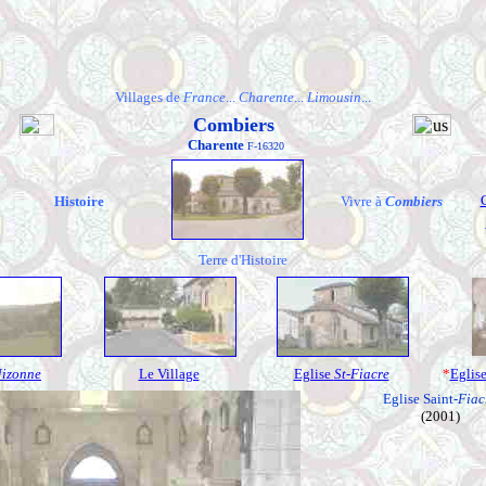
Villages de
France
...
Charente
...
Limousin
...
Combiers
Charente
F-16320
Histoire
Vivre à
Combiers
Terre d'Histoire
izonne
Le Village
Eglise
St-Fiacre
*
Eglis
Eglise Saint-
Fiac
(2001)