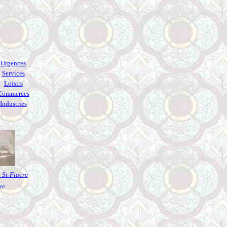
Urgences
Services
Loisirs
Commerces
Industries
e
St-Fiacre
re