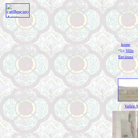
home
*
En
Ville
Environs
Vallée
N